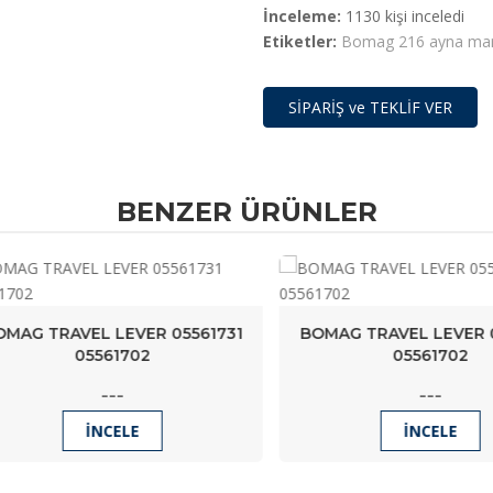
İnceleme:
1130 kişi inceledi
Etiketler:
Bomag 216 ayna mar
SİPARİŞ ve TEKLİF VER
BENZER ÜRÜNLER
G TRAVEL LEVER 05561731
BOMAG TRAVEL LEVER 055
05561702
05561702
---
---
İNCELE
İNCELE