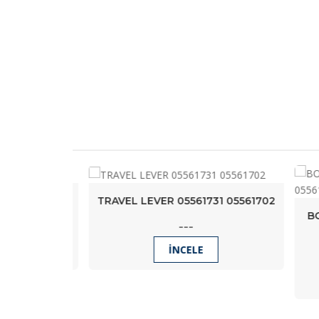
arhuti
TRAVEL LEVER 05561731 05561702
BOMA
---
İNCELE