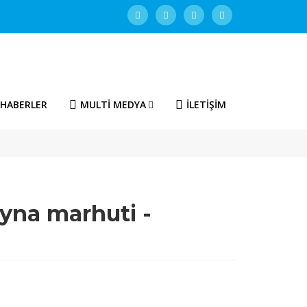
HABERLER
MULTİ MEDYA
İLETİŞİM
yna marhuti -