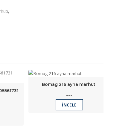
huti
,
Bomag 216 ayna marhuti
TRAVEL L
61731
---
İNCELE