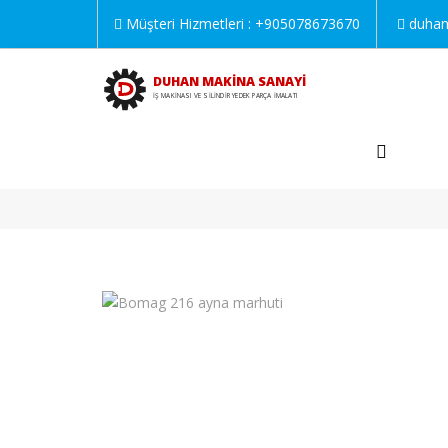
Müşteri Hizmetleri :
+905078673670
duha
DUHAN MAKİNA SANAYİ
İŞ MAKİNASI VE SİLİNDİR YEDEK PARÇA İMALATI