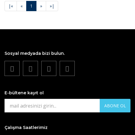
|
«
«
1
»
»
|
Sosyal medyada bizi bulun.
E-bültene kayıt ol
ABONE OL
Çalışma Saatlerimiz