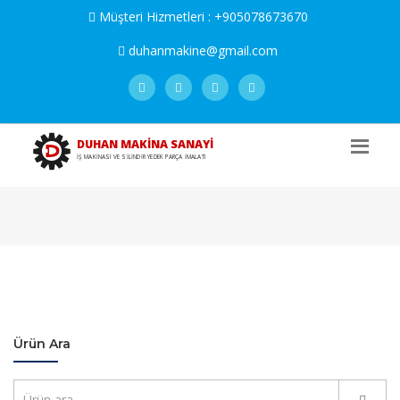
Müşteri Hizmetleri :
+905078673670
duhanmakine@gmail.com
DUHAN MAKİNA SANAYİ
İŞ MAKİNASI VE SİLİNDİR YEDEK PARÇA İMALATI
Ürün Ara